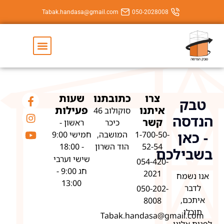
Tabak.handasa@gmail.com
050-202800
יצירת קשר
השירותים שלנו
צרו
כתובתנו
שעות
איתנו
פעילות
סוקולוב 46
קשר
כיכר
ראשון -
1-700-50
המושבה,
חמישי 9:00
52-54
הוד השרון
- 18:00
ם
שישי וערבי
054-420
חג 9:00 -
2021
13:00
050-202
8008
Tabak.handasa@