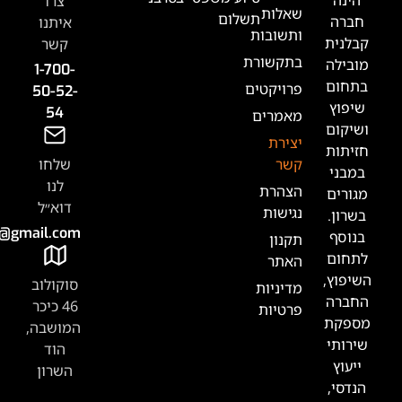
צרו
אלות
תשלום
איתנו
תשובות
קשר
תקשורת
1-700-
רויקטים
50-52-
54
אמרים
צירת
שר
שלחו
לנו
צהרת
דוא״ל
גישות
Tabak.handasa@gmail.com
קנון
אתר
סוקולוב
דיניות
46 כיכר
רטיות
המושבה,
הוד
השרון