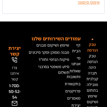
ה
מודים
השירותים שלנו
ף
שיפוץ ושיקום מבנים
יצירת
בית
מבנה מסוכן וסקר סיכונים
קשר
י
פיקוח הנדסי וחוו"ד
נחנו
סיוע משפטי בסרבני
צרו
אלות
תשלום
איתנו
תשובות
קשר
תקשורת
1-700-
רויקטים
50-52-
54
אמרים
צירת