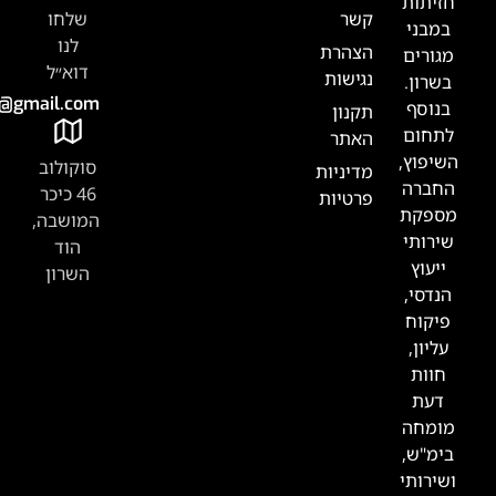
שר
שלחו
לנו
צהרת
דוא״ל
גישות
Tabak.handasa@gmail.com
קנון
אתר
סוקולוב
דיניות
46 כיכר
רטיות
המושבה,
הוד
השרון