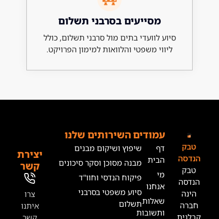
מסייעים בסרבני תשלום
 לוועדי בתים מול סרבני תשלום, כולל
וי משפטי והלוואות למימון הפרויקט.
מודים
השירותים שלנו
ף
שיפוץ ושיקום מבנים
יצירת
בית
מבנה מסוכן וסקר סיכונים
קשר
י
פיקוח הנדסי וחוו"ד
נחנו
סיוע משפטי בסרבני
צרו
אלות
תשלום
איתנו
תשובות
קשר