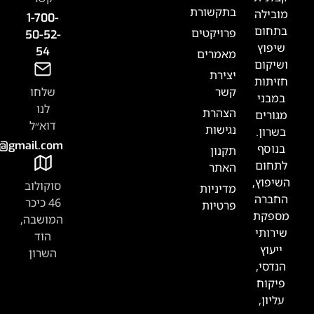
תקשורת
1-700-
רויקטים
50-52-
54
אמרים
צירת
שר
שלחו
לנו
צהרת
דוא״ל
גישות
Tabak.handasa@gmail.com
קנון
אתר
סוקולוב
דיניות
46 כיכר
רטיות
המושבה,
הוד
השרון