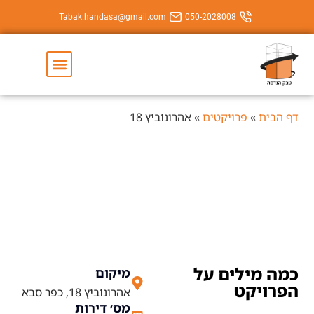
Tabak.handasa@gmail.com
050-202800
יצירת קשר
השירותים שלנו
יקטים
»
אהרונוביץ 18
אהרונוביץ 18
ם על
מיקום
אהרונוביץ 18, כפר סבא
מס׳ דירות