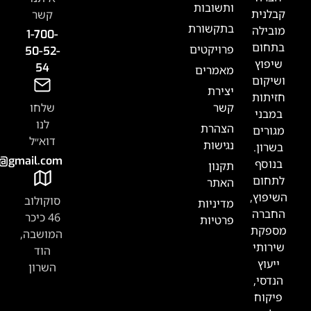
תשובות
קשר
תקשורת
1-700-
רויקטים
50-52-
54
אמרים
צירת
שר
שלחו
לנו
צהרת
דוא״ל
גישות
Tabak.handasa@gmail.com
קנון
אתר
סוקולוב
דיניות
46 כיכר
רטיות
המושבה,
הוד
השרון