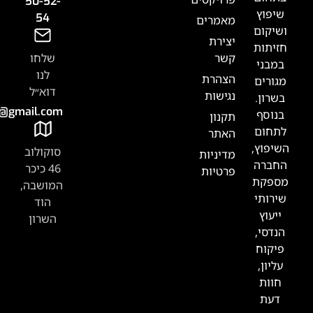
50-52-
54
אמרים
צירת
שר
שלחו
לנו
צהרת
דוא״ל
גישות
Tabak.handasa@gmail.com
קנון
אתר
סוקולוב
דיניות
46 כיכר
רטיות
המושבה,
הוד
השרון