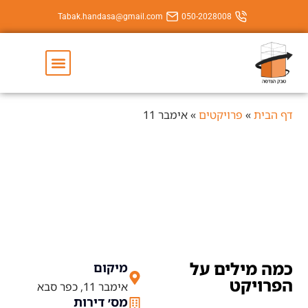
Tabak.handasa@gmail.com
050-202800
יצירת קשר
השירותים שלנו
יקטים
»
אימבר 11
אימבר 11
ם על
מיקום
אימבר 11, כפר סבא
מס׳ דירות