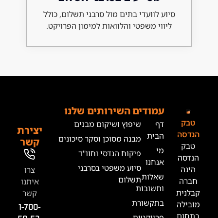
 לוועדי בתים מול סרבני תשלום, כולל
וי משפטי והלוואות למימון הפרויקט.
מודים
השירותים שלנו
ף
שיפוץ ושיקום מבנים
יצירת
בית
מבנה מסוכן וסקר סיכונים
קשר
י
פיקוח הנדסי וחוו"ד
נחנו
סיוע משפטי בסרבני
צרו
אלות
תשלום
איתנו
תשובות
קשר
תקשורת
1-700-
רויקטים