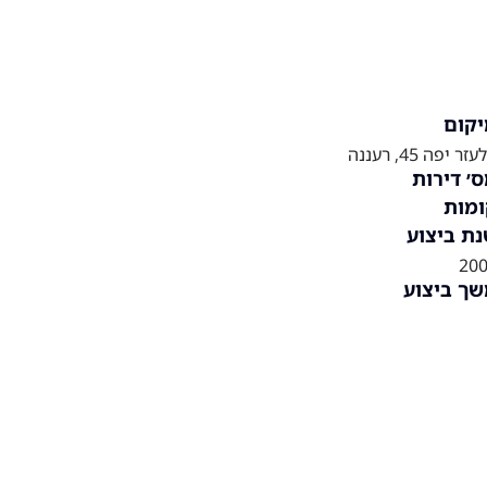
קום
זר יפה 45, רעננה
׳ דירות
מות
ת ביצוע
20
ך ביצוע