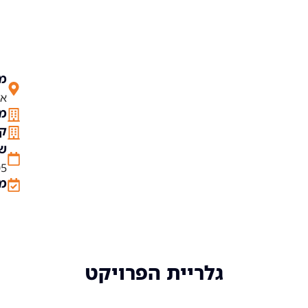
מי
אלע
מס
קו
שנ
05
מש
גלריית הפרויקט