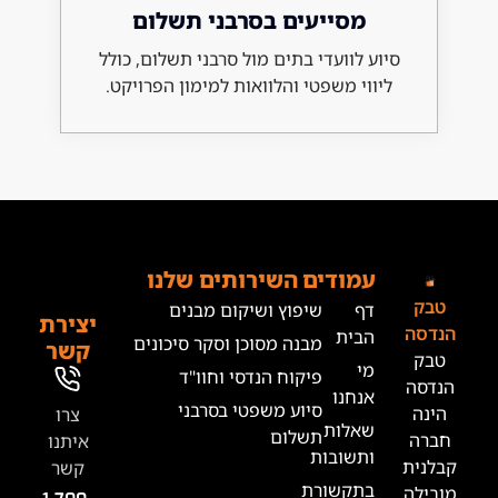
מסייעים בסרבני תשלום
 לוועדי בתים מול סרבני תשלום, כולל
וי משפטי והלוואות למימון הפרויקט.
מודים
השירותים שלנו
ף
שיפוץ ושיקום מבנים
יצירת
בית
מבנה מסוכן וסקר סיכונים
קשר
י
פיקוח הנדסי וחוו"ד
נחנו
סיוע משפטי בסרבני
צרו
אלות
תשלום
איתנו
תשובות
קשר
תקשורת