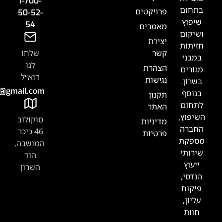
1-700-
רויקטים
50-52-
54
אמרים
צירת
שר
שלחו
לנו
צהרת
דוא״ל
גישות
Tabak.handasa@gmail.com
קנון
אתר
סוקולוב
דיניות
46 כיכר
רטיות
המושבה,
הוד
השרון