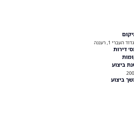
קום
וד העברי 1, רעננה
׳ דירות
מות
ת ביצוע
20
ך ביצוע