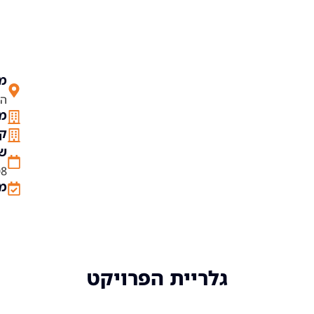
מי
הגד
מס
קו
שנ
08
מש
גלריית הפרויקט