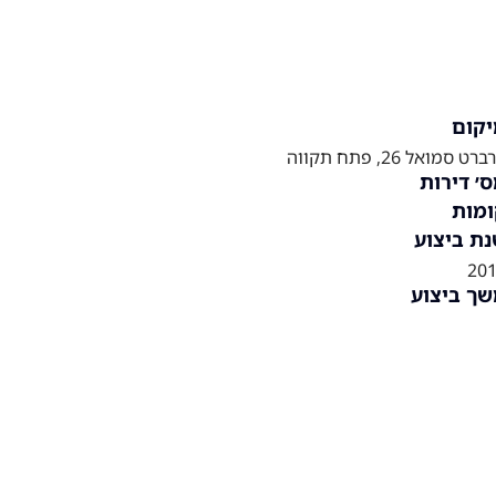
קום
רט סמואל 26, פתח תקווה
׳ דירות
מות
ת ביצוע
20
ך ביצוע