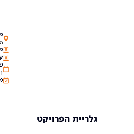
מי
הרב
מס
קו
שנ
11
מש
גלריית הפרויקט