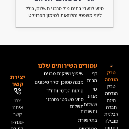
 לוועדי בתים מול סרבני תשלום, כולל
וי משפטי והלוואות למימון הפרויקט.
מודים
השירותים שלנו
ף
שיפוץ ושיקום מבנים
יצירת
בית
מבנה מסוכן וסקר סיכונים
קשר
י
פיקוח הנדסי וחוו"ד
נחנו
סיוע משפטי בסרבני
צרו
אלות
תשלום
איתנו
תשובות
קשר
תקשורת
1-700-
רויקטים