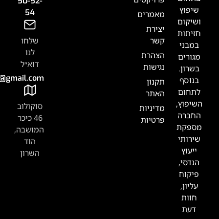
50-52-
54
אמרים
צירת
שר
שלחו
לנו
צהרת
דוא״ל
גישות
Tabak.handasa@gmail.com
קנון
אתר
סוקולוב
דיניות
46 כיכר
רטיות
המושבה,
הוד
השרון