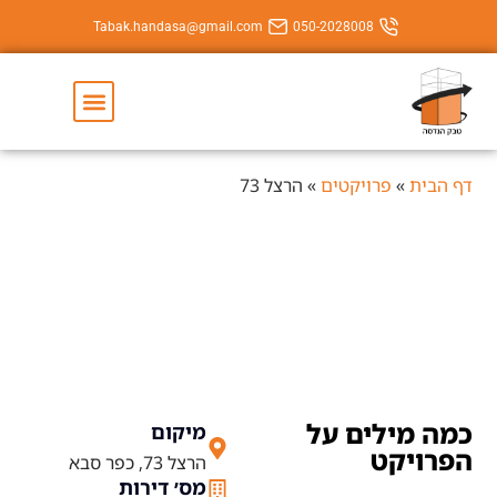
Tabak.handasa@gmail.com
050-202800
יצירת קשר
השירותים שלנו
יקטים
»
הרצל 73
הרצל 73
ם על
מיקום
הרצל 73, כפר סבא
מס׳ דירות