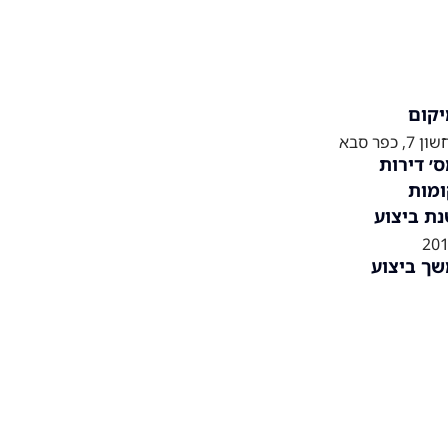
קום
ן 7, כפר סבא
׳ דירות
מות
ת ביצוע
20
ך ביצוע