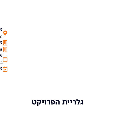
מי
נחשו
מס
קו
שנ
14
מש
גלריית הפרויקט