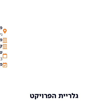
מי
ניימן 
מס
קו
שנ
23
מש
גלריית הפרויקט