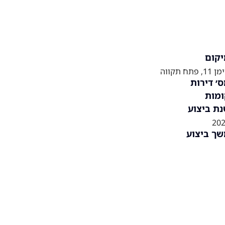
קום
11, פתח תקווה
׳ דירות
מות
ת ביצוע
20
ך ביצוע