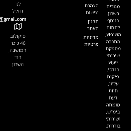
לנו
צהרת
דוא״ל
גישות
Tabak.handasa@gmail.com
קנון
אתר
סוקולוב
דיניות
46 כיכר
רטיות
המושבה,
הוד
השרון