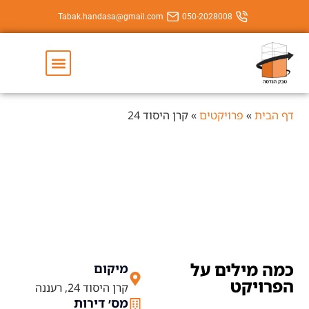
Tabak.handasa@gmail.com
050-202800
יצירת קשר
השירותים שלנו
יקטים
»
קרן היסוד 24
קרן היסוד 24
ם על
מיקום
קרן היסוד 24, רעננה
מס׳ דירות