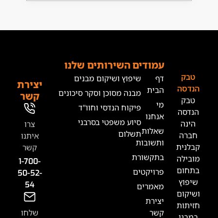
מודים
השירותים שלנו
ף
שיפוץ ושיקום מבנים
יצירת
בית
מבנה מסוכן וסקר סיכונים
קשר
י
פיקוח הנדסי וחוו"ד
נחנו
סיוע משפטי בסרבני
צרו
אלות
תשלום
איתנו
תשובות
קשר
תקשורת
1-700-
רויקטים
50-52-
54
אמרים
צירת
שר
שלחו