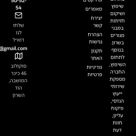
50-52-
54
אמרים
צירת
שר
שלחו
לנו
צהרת
דוא״ל
גישות
Tabak.handasa@gmail.com
קנון
אתר
סוקולוב
דיניות
46 כיכר
רטיות
המושבה,
הוד
השרון