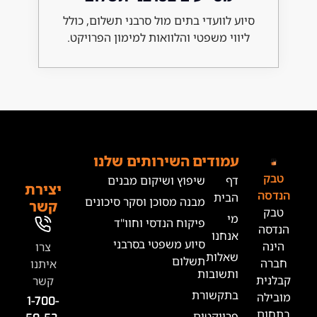
 לוועדי בתים מול סרבני תשלום, כולל
וי משפטי והלוואות למימון הפרויקט.
מודים
השירותים שלנו
ף
שיפוץ ושיקום מבנים
יצירת
בית
מבנה מסוכן וסקר סיכונים
קשר
י
פיקוח הנדסי וחוו"ד
נחנו
סיוע משפטי בסרבני
צרו
אלות
תשלום
איתנו
תשובות
קשר
תקשורת
1-700-
רויקטים