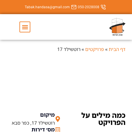
Tabak.handasa@gmail.com
050-202800
יצירת קשר
השירותים שלנו
יקטים
»
רוטשילד 17
רוטשילד 17
ם על
מיקום
רוטשילד 17, כפר סבא
מס׳ דירות