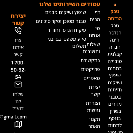
מודים
השירותים שלנו
ף
שיפוץ ושיקום מבנים
יצירת
בית
מבנה מסוכן וסקר סיכונים
קשר
י
פיקוח הנדסי וחוו"ד
נחנו
סיוע משפטי בסרבני
צרו
אלות
תשלום
איתנו
תשובות
קשר
תקשורת
1-700-
רויקטים
50-52-
54
אמרים
צירת
שר
שלחו
לנו
צהרת
דוא״ל
גישות
Tabak.handasa@gmail.com
קנון
אתר