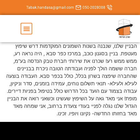
Tabak.handasa@gmail.com
050-202800
יצירת קשר
השירותים שלנו
נבנה בשנות השמונים המוקדמות דרש שיפוץ
סגנון כוכב, במרכז כפר סבא , היה נראה רע,
כרנו את שירותי חברת טבק הנדסה בע"מ,
 לפניה ועבודתה הטובה ניכרת בבניינים
בשרון בכלל, כולל בכפר סבא. העבודה בוצעה
נאי תשלום נוחים, עמידה בזמנים, סדר וניקיון,
 הועד בכל הדרוש כולל בטיפול בפניות דיירים.
גאה על השיפוץ שעשינו וכשאני רואה את הבניין
ה לפניי בעודי צועדת ברחוב, אני שמחה מאד
- נקיונו ויופיו. זכינו.