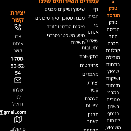
מודים
השירותים שלנו
ף
שיפוץ ושיקום מבנים
יצירת
בית
מבנה מסוכן וסקר סיכונים
קשר
י
פיקוח הנדסי וחוו"ד
נחנו
סיוע משפטי בסרבני
צרו
אלות
תשלום
איתנו
תשובות
קשר
תקשורת
1-700-
רויקטים
50-52-
54
אמרים
צירת
שר
שלחו
לנו
צהרת
דוא״ל
גישות
Tabak.handasa@gmail.com
קנון
אתר
סוקולוב
דיניות