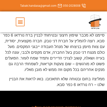
Tabak.handasa@gmail.com
050-202800
יצירת קשר
השירותים שלנו
סיימנו לא מכבר שיפוץ חיצוני ובטיחותי לבניין ברח נורדאו 6 כפר
יץ על חברת דני טבק. חברה מקצועית, יסודית,
בניצוחו של מנהל העבודה ייבגני המקסים. מעל
טבק בעל החברה, אדם מקסים ולבבי, עונה לכל
שוב לצרכי הדיירים ותמיד שמח לעזור. הפועלים
ים – שום צעקות וקריאות, לשמחתי הרבה גם
כל מקום וזה ממש לא מובן מאליו.
טוחה שלא תתאכזבו. בואו לראות את הבניין
סבא.